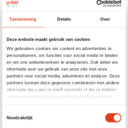
ipsum primis in faucibus orci luctus et ultrices posuere cubilia
curae; Vestibulum nisl tellus, luctus in feugiat eu, bibendum
quis felis.
Toestemming
Details
Over
Voor wie wat dat doen
Deze website maakt gebruik van cookies
urabitur feugiat ligula non massa efficitur sollicitudin. Aliquam
We gebruiken cookies om content en advertenties te
egestas elementum pellentesque. Vestibulum ante ipsum
personaliseren, om functies voor social media te bieden
primis in faucibus orci luctus et ultrices posuere cubilia curae;
en om ons websiteverkeer te analyseren. Ook delen we
Curabitur sit amet semper odio, ut rhoncus tortor. Ut id
informatie over uw gebruik van onze site met onze
vehicula nibh. Praesent iaculis ipsum sed ligula ornare, in
partners voor social media, adverteren en analyse. Deze
euismod tortor varius. Pellentesque quis lorem at neque porta
partners kunnen deze gegevens combineren met andere
imperdiet eu pretium est. Vivamus lorem massa, bibendum
informatie die u aan ze heeft verstrekt of die ze hebben
quis lectus vel, fringilla porttitor sem. Nam blandit velit neque,
verzameld op basis van uw gebruik van hun services.
ut finibus dolor aliquam id. Nam ac leo quis est consectetur
egestas eu id massa. Proin vel tellus magna. Vestibulum ante
Toestemmingsselectie
ipsum primis in faucibus orci luctus et ultrices posuere cubilia
Noodzakelijk
curae; Vestibulum nisl tellus, luctus in feugiat eu, bibendum