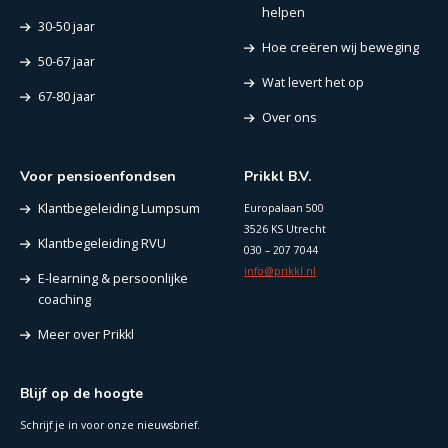
helpen
30-50 jaar
Hoe creëren wij beweging
50-67 jaar
Wat levert het op
67-80 jaar
Over ons
Voor pensioenfondsen
Prikkl B.V.
Klantbegeleiding Lumpsum
Europalaan 500
3526 KS Utrecht
Klantbegeleiding RVU
030 – 207 7044
info@prikkl.nl
E-learning & persoonlijke
coaching
Meer over Prikkl
Blijf op de hoogte
Schrijf je in voor onze nieuwsbrief.