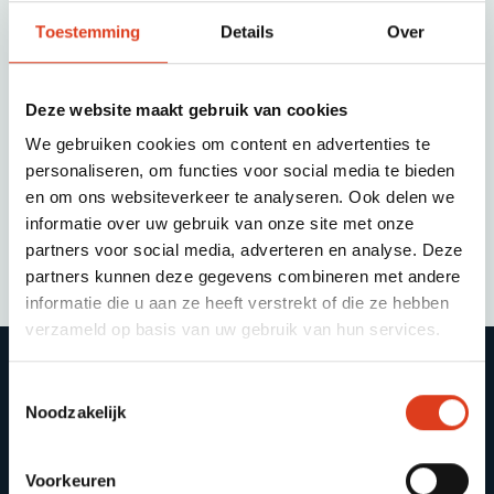
Toestemming
Details
Over
Ik geef Prikkl toestemming om mij te
benaderen over mijn financiële toekomst.
Deze website maakt gebruik van cookies
We gebruiken cookies om content en advertenties te
personaliseren, om functies voor social media te bieden
en om ons websiteverkeer te analyseren. Ook delen we
Verstuur
informatie over uw gebruik van onze site met onze
partners voor social media, adverteren en analyse. Deze
partners kunnen deze gegevens combineren met andere
informatie die u aan ze heeft verstrekt of die ze hebben
verzameld op basis van uw gebruik van hun services.
Voor particulieren
Voor werkgevers
Toestemmingsselectie
18-30 jaar
Waarmee kunnen we
Noodzakelijk
helpen
30-50 jaar
Hoe creëren wij beweging
50-67 jaar
Voorkeuren