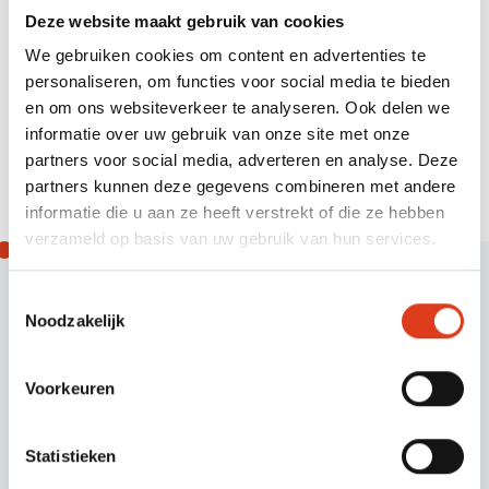
Deze website maakt gebruik van cookies
We gebruiken cookies om content en advertenties te
personaliseren, om functies voor social media te bieden
en om ons websiteverkeer te analyseren. Ook delen we
informatie over uw gebruik van onze site met onze
partners voor social media, adverteren en analyse. Deze
partners kunnen deze gegevens combineren met andere
informatie die u aan ze heeft verstrekt of die ze hebben
verzameld op basis van uw gebruik van hun services.
Toestemmingsselectie
Waarmee kunnen wij je helpen?
Noodzakelijk
Voorkeuren
Zelf doen en eerste oriëntatie
Download de brochure Financieel Inzicht
Statistieken