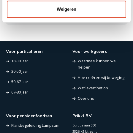
Een duurzamere arbeidsmarkt op Schiphol
Weigeren
16-08-2022
Voor particulieren
Voor werkgevers
18-30 jaar
Waarmee kunnen we
helpen
30-50 jaar
Hoe creëren wij beweging
50-67 jaar
Wat levert het op
67-80 jaar
Over ons
Voor pensioenfondsen
Prikkl B.V.
Klantbegeleiding Lumpsum
Europalaan 500
3526 KS Utrecht