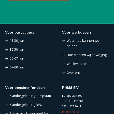
Voor particulieren
Voor werkgevers
18-30 jaar
Waarmee kunnen we
helpen
30-50 jaar
Hoe creëren wij beweging
50-67 jaar
Wat levert het op
67-80 jaar
Over ons
Voor pensioenfondsen
Prikkl B.V.
Klantbegeleiding Lumpsum
Europalaan 500
3526 KS Utrecht
Klantbegeleiding RVU
030 – 207 7044
info@prikkl.nl
E-learning & persoonlijke