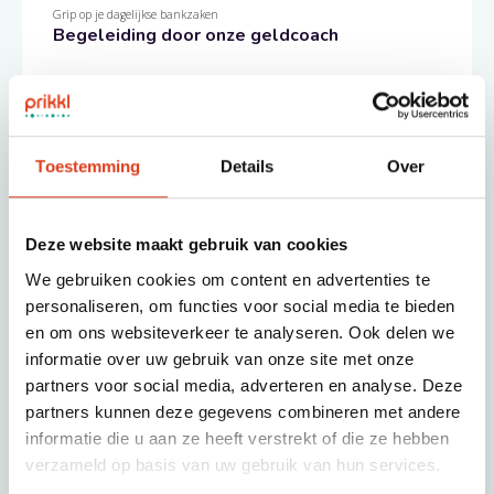
Grip op je dagelijkse bankzaken
Begeleiding door onze geldcoach
€ 272,25
Toestemming
Details
Over
Ga 3 maanden samen met een coach aan de slag
Boek onze geldcoach
Deze website maakt gebruik van cookies
We gebruiken cookies om content en advertenties te
Wat krijg je?
personaliseren, om functies voor social media te bieden
We helpen je om grip te krijgen op je dagelijkse
en om ons websiteverkeer te analyseren. Ook delen we
geldzaken
informatie over uw gebruik van onze site met onze
partners voor social media, adverteren en analyse. Deze
Intakegesprek met coach
partners kunnen deze gegevens combineren met andere
Persoonlijk actieplan op basis van testen over je
informatie die u aan ze heeft verstrekt of die ze hebben
verzameld op basis van uw gebruik van hun services.
financiële situatie en persoonlijke wensen