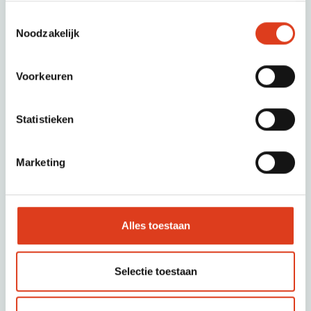
Passende online opdrachten (4-8 in totaal) om
Toestemmingsselectie
zelfstandig mee aan de slag te gaan
Noodzakelijk
Begeleiding van coach voor vragen en/of
motivatie
Voorkeuren
Klanttevredenheidsmeting
Wil je in detail inzicht krijgen in je financiële situatie en
Statistieken
scenario’s voor je loopbaan? Kies dan voor een Prikkl
Financieel Inzicht.
Marketing
Uitwerken specifieke loopbaankeuze
Plan een Financieel Inzicht
Alles toestaan
Selectie toestaan
€ 375
Gratis vrijblijvende intake