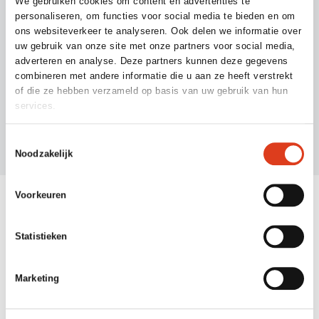
training is volledig gericht op het verhogen van bewustwording
We gebruiken cookies om content en advertenties te
personaliseren, om functies voor social media te bieden en om
en het creëren en bewerkstelligen van duurzame
ons websiteverkeer te analyseren. Ook delen we informatie over
gedragsverandering.
uw gebruik van onze site met onze partners voor social media,
adverteren en analyse. Deze partners kunnen deze gegevens
combineren met andere informatie die u aan ze heeft verstrekt
of die ze hebben verzameld op basis van uw gebruik van hun
Naar casus e-learning Reality Check!
services.
Toestemmingsselectie
Noodzakelijk
Voorkeuren
Statistieken
Model-aanpak Identificatie risicogroepen
Soms is fijn om gericht te kunnen communiceren met
Marketing
bepaalde groepen deelnemers. Bijvoorbeeld omdat u zich
zorgen maakt over deze groepen in relatie tot eventuele