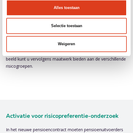
kortingen op hun pensioen. Maar dan is het wel handig dat u
Alles toestaan
weet wie tot deze groep behoren. Met onze model-aanpak
maken wij samen met u een segmentatiemodel om
deelnemers in risico-groepen in te delen.
Selectie toestaan
Voor de ontbrekende informatie, zorgen wij dat wij in contact
Weigeren
komen met uw deelnemers om deze informatie aan te vullen.
Zo ontstaat een verrijkt beeld van uw deelnemers. Met dit
beeld kunt u vervolgens maatwerk bieden aan de verschillende
risicogroepen.
Activatie voor risicopreferentie-onderzoek
In het nieuwe pensioencontract moeten pensioenuitvoerders