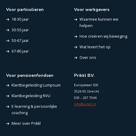
Voor particulieren
Voor werkgevers
18-30 jaar
Waarmee kunnen we
helpen
30-50 jaar
Hoe creëren wij beweging
50-67 jaar
Wat levert het op
67-80 jaar
Over ons
Voor pensioenfondsen
Prikkl B.V.
Klantbegeleiding Lumpsum
Europalaan 500
3526 KS Utrecht
Klantbegeleiding RVU
030 – 207 7044
info@prikkl.nl
E-learning & persoonlijke
coaching
Meer over Prikkl