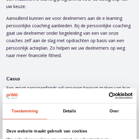
uw keuze.
Aanvullend kunnen we voor deelnemers aan de e-learning
persoonlijke coaching aanbieden. Bij de persoonlijke coaching
gaat uw deelnemer onder begeleiding van een van onze
coaches zelf aan de slag met opdrachten op basis van een
persoonlijk actieplan. Zo helpen we uw deelnemers op weg
naar meer financiële fitheid.
Casus
Een groot pensioenfonds wil vrouwen bewust maken van hun
(financiële) situatie en hen aanmoedigen om actie te
ondernemen. Met als doel vrouwen financieel redzaam te
maken. Om dit doel te bereiken voert het pensioenfonds de
Toestemming
Details
Over
campagne Realitycheck! Onderdeel van deze campagne is een
e-learning geldzaken. In de training kunnen cursisten aan de
Deze website maakt gebruik van cookies
slag met geldzaken in de brede zin van het woord. De online