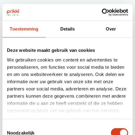
Toestemming
Details
Over
Wie zijn wij?
Deze website maakt gebruik van cookies
Henk-Jan Boersma en Paulien van Gurp richtten samen in 2017
Prikkl op. Zij vonden en vinden dat het namelijk anders moet
We gebruiken cookies om content en advertenties te
met financieel advies in Nederland. Met het betaalbare
personaliseren, om functies voor social media te bieden
coachings- en adviesplatform Prikkl vullen zij het gat dat er is
en om ons websiteverkeer te analyseren. Ook delen we
tussen de vele online apps en portals aan de ene kant en de
informatie over uw gebruik van onze site met onze
traditionele dure financieel adviseur aan de andere kant.
partners voor social media, adverteren en analyse. Deze
partners kunnen deze gegevens combineren met andere
informatie die u aan ze heeft verstrekt of die ze hebben
verzameld op basis van uw gebruik van hun services.
Maak kennis met ons
Toestemmingsselectie
Noodzakelijk