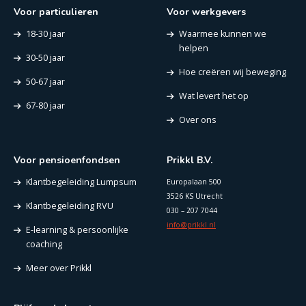
Voor particulieren
Voor werkgevers
18-30 jaar
Waarmee kunnen we
helpen
30-50 jaar
Hoe creëren wij beweging
50-67 jaar
Wat levert het op
67-80 jaar
Over ons
Voor pensioenfondsen
Prikkl B.V.
Klantbegeleiding Lumpsum
Europalaan 500
3526 KS Utrecht
Klantbegeleiding RVU
030 – 207 7044
info@prikkl.nl
E-learning & persoonlijke
coaching
Meer over Prikkl