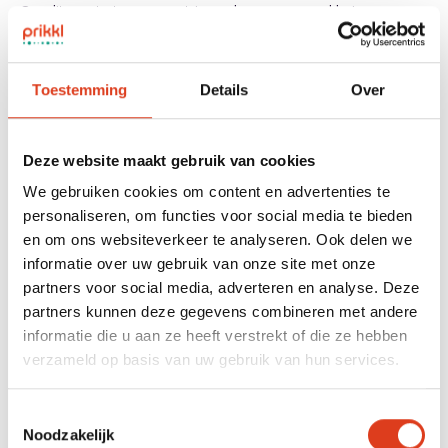
Om dit aan te tonen moet je werkgever een verklaring
ondertekenen.
Belangrijk om te weten:
Toestemming
Details
Over
Je kunt je vanaf januari 2022 tot en met 30 september
2025 aanmelden.
Deze website maakt gebruik van cookies
Je moet je minimaal 3 maanden en maximaal 6 maanden
We gebruiken cookies om content en advertenties te
voor de datum van uit dienst treden aanmelden voor de
personaliseren, om functies voor social media te bieden
RVU.
en om ons websiteverkeer te analyseren. Ook delen we
De RVU Metalektro beslist in principe binnen 30 dagen of
informatie over uw gebruik van onze site met onze
je aanvraag wordt goedgekeurd. Aanmeldingen worden in
partners voor social media, adverteren en analyse. Deze
partners kunnen deze gegevens combineren met andere
behandeling genomen zolang er voldoende financiële
informatie die u aan ze heeft verstrekt of die ze hebben
middelen beschikbaar zijn.
verzameld op basis van uw gebruik van hun services.
RVU Metalektro - Hoe werkt het?
Toestemmingsselectie
Noodzakelijk