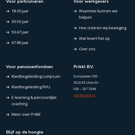
Voor particulieren
Voor werkgevers
18-30 jaar
Waarmee kunnen we
helpen
30-50 jaar
Hoe creëren wij beweging
50-67 jaar
Wat levert het op
67-80 jaar
Over ons
Voor pensioenfondsen
Prikkl B.V.
Klantbegeleiding Lumpsum
Europalaan 500
3526 KS Utrecht
Klantbegeleiding RVU
030 – 207 7044
info@prikkl.nl
E-learning & persoonlijke
coaching
Meer over Prikkl
Blijf op de hoogte